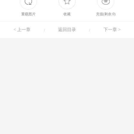
重载图片
收藏
充值(剩余:0)
< 上一章
返回目录
下一章 >
/
/